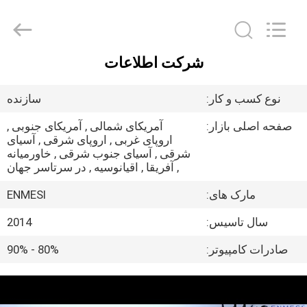
Shenzhen
Anpo
Intelligence
Technology
Co.,
Ltd..
All
شرکت اطلاعات
Rights
صفحه
Reserved.
اصلی
نوع کسب و کار:
سازنده
صفحه اصلی بازار:
آمریکای شمالی , آمریکای جنوبی ,
محصولات
اروپای غربی , اروپای شرقی , آسیای
شرقی , آسیای جنوب شرقی , خاورمیانه
, آفریقا , اقیانوسیه , در سرتاسر جهان
درباره
مارک های:
ENMESI
ما
سال تاسیس:
2014
تور
صادرات کامپیوتر:
80% - 90%
کارخانه