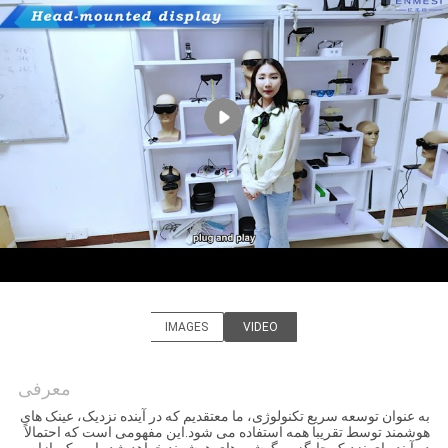
کنترل
کیفیت
اخبار
موارد
درخواست
نقل قول
IMAGES
VIDEO
SHOPPING
Shenzhen Anpo Intelligence
ONLINE
Technology Co., Ltd.
معرفی
به عنوان توسعه سریع تکنولوژی، ما معتقدیم که در آینده نزدیک، عینک های
نقشه
هوشمند توسط تقریبا همه استفاده می شود.این مفهومی است که احتمالاً
در آینده ای نزدیک جایگزین گوشی های هوشمند خواهد شد.. این یک بازار