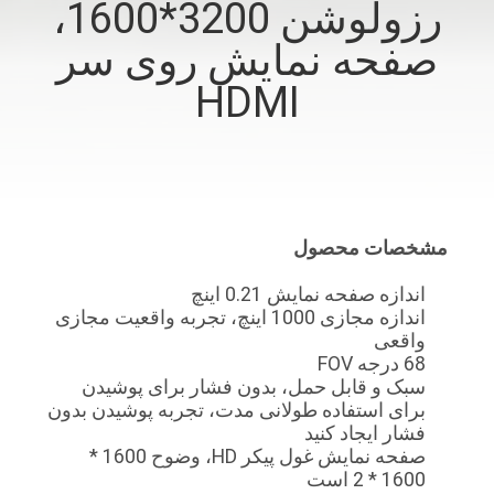
رزولوشن 3200*1600،
کنترل
صفحه نمایش روی سر
کیفیت
HDMI
اخبار
موارد
مشخصات محصول
درخواست
اندازه صفحه نمایش 0.21 اینچ
نقل قول
اندازه مجازی 1000 اینچ، تجربه واقعیت مجازی
واقعی
68 درجه FOV
SHOPPING
سبک و قابل حمل، بدون فشار برای پوشیدن
ONLINE
برای استفاده طولانی مدت، تجربه پوشیدن بدون
فشار ایجاد کنید
صفحه نمایش غول پیکر HD، وضوح 1600 *
نقشه
1600 * 2 است