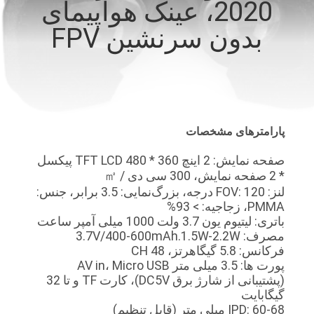
2020، عینک هواپیمای
کنترل
بدون سرنشین FPV
کیفیت
اخبار
موارد
پارامترهای مشخصات
صفحه نمایش: 2 اینچ TFT LCD 480 * 360 پیکسل
درخواست
* 2 صفحه نمایش، 300 سی دی / ㎡
نقل قول
لنز: FOV: 120 درجه، بزرگ‌نمایی: 3.5 برابر، جنس:
PMMA، زجاجیه: > 93%
باتری: لیتیوم یون 3.7 ولت 1000 میلی آمپر ساعت
SHOPPING
مصرف: 3.7V/400-600mAh.1.5W-2.2W
فرکانس: 5.8 گیگاهرتز، 48 CH
ONLINE
پورت ها: 3.5 میلی متر AV in، Micro USB
(پشتیبانی از شارژ برق DC5V)، کارت TF و تا 32
گیگابایت
نقشه
IPD: 60-68 میلی متر (قابل تنظیم)