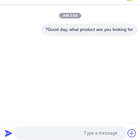
بالا
2:04 AM
Good day, what product are you looking for?
دسته بندی های محبوب
همه
نمایشگر روی سر
عینک هوشمند AR
عینک ویدیویی هوشمند 
عینک هوشمند VR
سه بعدی
عینک تصویری تئاتر 
ماژول نمایش میکرو
سیار
عینک هواپیمای بدون 
عینک ویدیویی FPV
سرنشین FPV
درخواست نقل قول