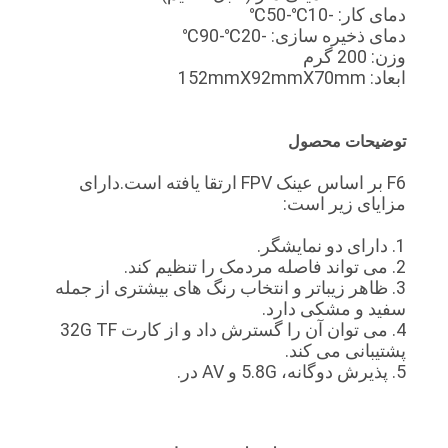
دمای کار: -10℃-50℃
سایت
دمای ذخیره سازی: -20℃-90℃
وزن: 200 گرم
ابعاد: 152mmX92mmX70mm
سیاست
حفظ
توضیحات محصول
حریم
F6 بر اساس عینک FPV ارتقا یافته است.دارای
خصوصی
مزایای زیر است:
1. دارای دو نمایشگر.
2. می تواند فاصله مردمک را تنظیم کند.
3. ظاهر زیباتر و انتخاب رنگ های بیشتری از جمله
سفید و مشکی دارد.
4. می توان آن را گسترش داد و از کارت 32G TF
پشتیبانی می کند.
5. پذیرش دوگانه، 5.8G و AV در.