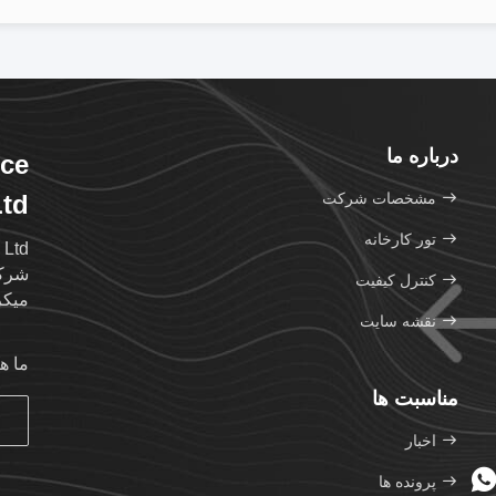
درباره ما
nce
مشخصات شرکت
td.
تور کارخانه
شرکت
کنترل کیفیت
میکر
نقشه سایت
ما ه
مناسبت ها
اخبار
پرونده ها