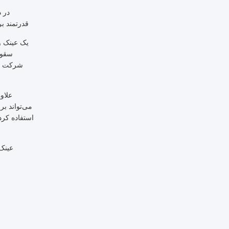
در د
قدرتمند بر
یک عینک وی
سقوط
شرکت ام
علاو
می‌تواند ب
استفاده کرد
عینک‌