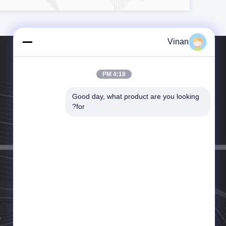
Vinan
4:18 PM
Good day, what product are you looking 
تلفن：86-15016998664
for?
ایمیل：longyuanyuan@enmesi.com