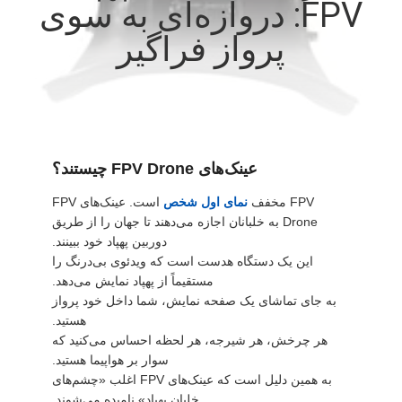
FPV: دروازه‌ای به سوی
کنترل
پرواز فراگیر
کیفیت
اخبار
موارد
عینک‌های FPV Drone چیستند؟
FPV مخفف
نمای اول شخص
است. عینک‌های FPV
درخواست
Drone به خلبانان اجازه می‌دهند تا جهان را از طریق
نقل قول
دوربین پهپاد خود ببینند.
این یک دستگاه هدست است که ویدئوی بی‌درنگ را
مستقیماً از پهپاد نمایش می‌دهد.
SHOPPING
به جای تماشای یک صفحه نمایش، شما داخل خود پرواز
هستید.
ONLINE
هر چرخش، هر شیرجه، هر لحظه احساس می‌کنید که
سوار بر هواپیما هستید.
به همین دلیل است که عینک‌های FPV اغلب «چشم‌های
نقشه
خلبان پهپاد» نامیده می‌شوند.