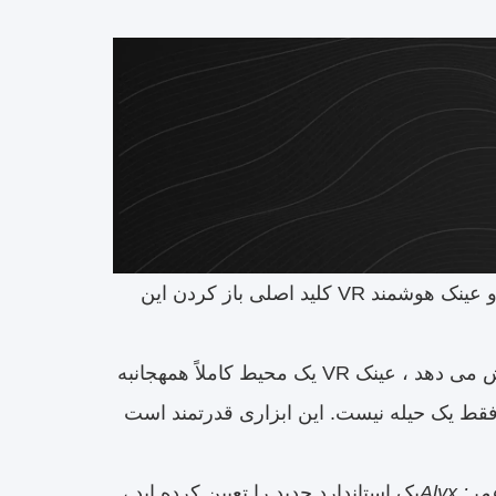
واقعیت مجازی (VR) اساساً در مورد انتقال کاربران به دنیای متفاوت است و عینک هوشمند VR کلید اصلی باز کردن این
بر خلاف واقعیت افزوده (AR) که اطلاعات مربوط به دنیای واقعی را پوشش می دهد ، عینک VR یک محیط کاملاً همهجانبه
فقط یک حیله نیست. این ابزاری قدرتمند است
: Alyx
یک استاندارد جدید را تعیین کرده اید ،