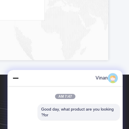
Vinan
7:47 AM
Good day, what product are you looking 
تلفن：86-15016998664
for?
ایمیل：longyuanyuan@enmesi.com