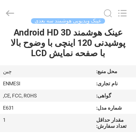
Shenzhen
Anpo
Intelligence
Technology
Co.,
عینک ویدیویی هوشمند سه بعدی
Ltd..
All
Rights
عینک هوشمند Android HD 3D
صفحه
Reserved.
پوشیدنی 120 اینچی با وضوح بالا
اصلی
با صفحه نمایش LCD
محصولات
محل منبع:
چین
درباره
نام تجاری:
ENMESI
ما
گواهی:
CE, FCC, ROHS,
شماره مدل:
E631
تور
کارخانه
مقدار حداقل
1
تعداد سفارش: