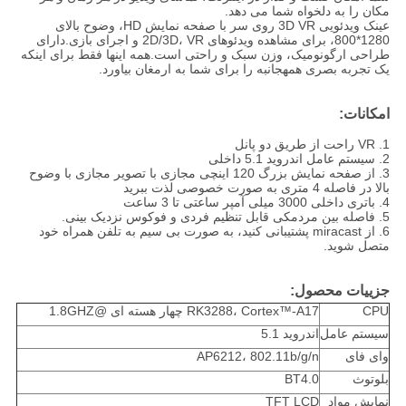
مکان را به دلخواه شما می دهد.
عینک ویدئویی 3D VR روی سر با صفحه نمایش HD، وضوح بالای
1280*800، برای مشاهده ویدئوهای 2D/3D، VR و اجرای بازی.دارای
طراحی ارگونومیک، وزن سبک و راحتی است.همه اینها فقط برای اینکه
یک تجربه بصری همهجانبه را برای شما به ارمغان بیاورد.
امکانات:
1. VR راحت از طریق دو پانل
2. سیستم عامل اندروید 5.1 داخلی
3. از صفحه نمایش بزرگ 120 اینچی مجازی با تصویر مجازی با وضوح
بالا در فاصله 4 متری به صورت خصوصی لذت ببرید
4. باتری داخلی 3000 میلی آمپر ساعتی تا 3 ساعت
5. فاصله بین مردمکی قابل تنظیم فردی و فوکوس نزدیک بینی.
6. از miracast پشتیبانی کنید، به صورت بی سیم به تلفن همراه خود
متصل شوید.
جزییات محصول:
CPU
RK3288، Cortex™-A17 چهار هسته ای @1.8GHZ
سیستم عامل
اندروید 5.1
وای فای
AP6212، 802.11b/g/n
بلوتوث
BT4.0
نمایش مواد
TFT LCD