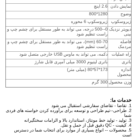
نمایش دادن
2.6 اینچ
وضوح
1280*800
ژیروسکوپ
ژیروسکوپ 6 محوره
دیوپتر نزدیک
0--500 درجه، می تواند به طور مستقل برای چشم چپ و
بینی
راست تنظیم شود
فاصله
60-70 (mm)، می تواند به طور مستقل برای چشم چپ و
مردمک
راست تنظیم شود
راه عملیات
دکمه، می تواند به ماوس USB خارجی متصل شود
باتری
باتری لیتیوم 3000 میلی آمپری قابل شارژ
اندازه
173*57*80 (میلی متر)
محصول
وزن محصول
300 گرم
خدمات ما:
1. تقاضا - تقاضای سفارشی استقبال می شود
2. طراحی--تیم طراحی و توسعه برای برآورده کردن خواسته های فردی
شما
3. تولید - تولید خط مونتاژ، استاندارد بالا و الزامات سختگیرانه
4. کیفیت - QC دقیق قبل از حمل و نقل.
5. محصولات -- انواع بسیاری از موارد برای انتخاب شما در دسترس
است