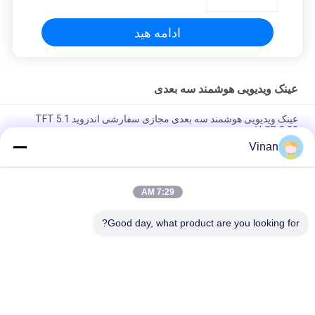
ادامه هید
عینک ویدیویی هوشمند سه بعدی
عینک ویدیویی هوشمند سه بعدی مجازی سفارشی اندروید 5.1 TFT
LCD 0.32 اینچی
Vinan
عینک واقعیت مجازی سه بعدی ENMESI با وضوح بالا 1280*800 VR با
WIFI / بلوتوث
7:29 AM
عینک ویدئویی هوشمند سه بعدی TFT LCD 2.6 اینچی با لنز PMMA
ژیروسکوپ 6 محوره
Good day, what product are you looking for?
دسته بندی های محبوب
همه
نمایشگر روی سر
عینک هوشمند AR