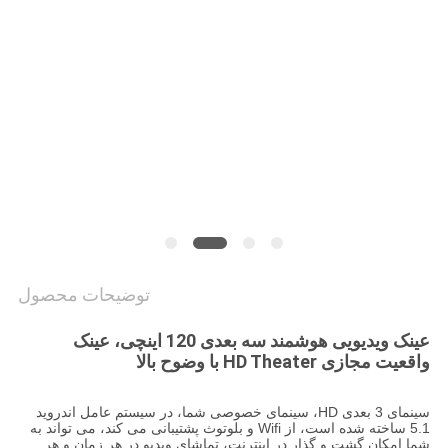
سایت
سیاست
حفظ
حریم
خصوصی
توضیحات محصول
عینک ویدیویی هوشمند سه بعدی 120 اینچی، عینک
واقعیت مجازی HD Theater با وضوح بالا
سینمای 3 بعدی HD، سینمای خصوصی شما، در سیستم عامل اندروید
5.1 ساخته شده است، از Wifi و بلوتوث پشتیبانی می کند، می تواند به
شما امکان گشت و گذار در اینترنت، تماشای ویدیو در هر زمان و هر