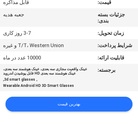
قیمت:
قابل مذاکره
کنترل
کیفیت
جزئیات بسته
جعبه هدیه
بندی:
اخبار
زمان تحویل:
3-7 روز کاری
شرایط پرداخت:
T/T، Western Union و غیره
موارد
قابلیت ارائه:
10000 عدد در ماه
برجسته:
عینک واقعیت مجازی سه بعدی، عینک هوشمند سه بعدی،
درخواست
عینک هوشمند سه بعدی HD قابل پوشیدن اندروید
,
,
3d smart glasses
نقل قول
Wearable Android HD 3D Smart Glasses
SHOPPING
بهترین قیمت
ONLINE
نقشه