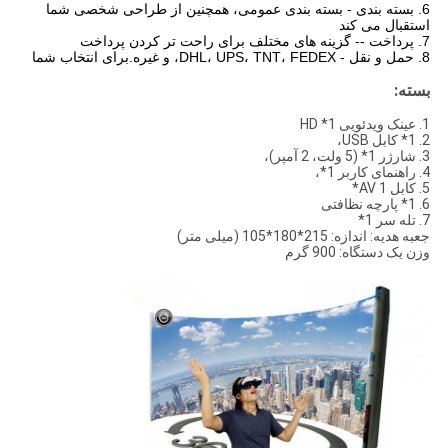
6. بسته بندی - بسته بندی عمومی، همچنین از طراحی شخصی شما
استقبال می کند
7. پرداخت -- گزینه های مختلف برای راحت تر کردن پرداخت
8. حمل و نقل - DHL، UPS، TNT، FEDEX، و غیره.برای انتخاب شما
بسته:
1. عینک ویدئویی 1* HD
2. 1* کابل USB،
3. شارژر 1* (5 ولت، 2 آمپر)،
4. راهنمای کاربر 1*،
5. کابل AV 1*
6. 1* پارچه نظافتی
7. تله سر 1*
جعبه هدیه: اندازه: 215*180*105 (میلی متر)
وزن یک دستگاه: 900 گرم