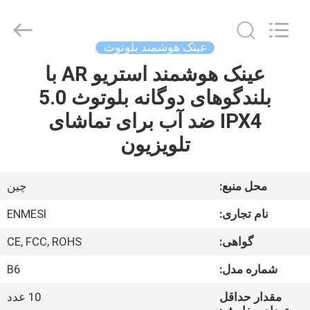
Shenzhen
Anpo
Intelligence
Technology
Co.,
عینک هوشمند بلوتوث
Ltd..
All
Rights
عینک هوشمند استریو AR با
صفحه
Reserved.
بلندگوهای دوگانه بلوتوث 5.0
اصلی
IPX4 ضد آب برای تماشای
محصولات
تلویزیون
درباره
محل منبع:
چین
ما
نام تجاری:
ENMESI
گواهی:
CE, FCC, ROHS
تور
شماره مدل:
B6
کارخانه
مقدار حداقل
10 عدد