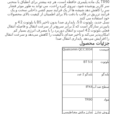
TR90 یک ماده پلیمری حافظه است، هر چه بیشتر برای انطباق با منحنی
سر کاربر پوشیده شود، نیروی گیره راحت، می تواند به طور موثر فشار
سر را کاهش دهد.شیشه ها از یک فرآیند سیم کشی داخلی سخت و یک
فرآیند تزریق در قالب با دقت بالا برای اطمینان از کیفیت بالای محصولات
خود استفاده می کنند.
نسل جدید، بلوتوث 5.0، پایداری صدا بدون تاخیر.B5 با بلوتوث 4.2 و
پایین‌تر سازگار است که 2 برابر سریع‌تر از سرعت انتقال و فاصله انتقال
فعلی بلوتوث 4.2 است و انتقال دوربرد را با مصرف انرژی بسیار کم
امکان‌پذیر می‌کند و تأخیر صدای باکیفیت را کاهش می‌دهد و سرعت انتقال
را افزایش می‌دهد. پایداری انتقال صدا
جزئیات محصول
چیپست
Qualcomm QCC3034
بلوتوث
BT 5.0
بلندگو
بلندگو 2 عدد
سطح ضد آب
IPX4
مواد
TR90
روش شارژ
شارژ مکش مغناطیسی