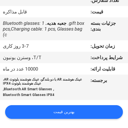
تعداد سفارش:
کنترل
قیمت:
قابل مذاکره
کیفیت
جزئیات بسته
gift box.
جعبه هدیه.
Bluetooth glasses: 1
بندی:
pcs,Charging cable: 1 pcs, Glasses bag
اخبار
(c
زمان تحویل:
3-7 روز کاری
موارد
شرایط پرداخت:
T/T، وسترن یونیون
درخواست
قابلیت ارائه:
10000 عدد در ماه
نقل قول
برجسته:
عینک هوشمند AR با دو بلندگو، عینک هوشمند بلوتوث AR،
عینک هوشمند بلوتوث IPX4
,
,
Bluetooth AR Smart Glasses
SHOPPING
Bluetooth Smart Glasses IPX4
ONLINE
بهترین قیمت
نقشه