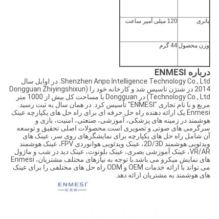
باتری
120 میلی آمپر ساعت
وزن محصول
44 گرم
درباره ENMESI
Shenzhen Anpo Intelligence Technology Co., Ltd. در اوایل سال
2014 در شنژن تاسیس شد و کارخانه خود را (Dongguan Zhiyingshixun
Technology Co., Ltd) در Dongguan با مساحت کل بیش از 1000 متر
مربع و با نام تجاری "ENMESI" تأسیس کرد. در همان سال به ثبت رسید.
Enmesi یک ارائه دهنده راه حل حرفه ای برای راه حل های یکپارچه عینک
هوشمند در زمینه های پزشکی، آموزشی، صنعتی، امنیت، بازی و
سرگرمی های صوتی و تصویری است.محصولات اصلی تحقیق و توسعه
آن شامل راه حل های یکپارچه برای نمایشگرهای روی سر، عینک های
ویدئویی هوشمند 2D/3D، عینک ویدئویی هوانوردی FPV، عینک هوشمند
VR/AR، عینک آموزشی بصری، عینک بلوتوث، عینک دید در شب و ماژول
های نمایش میکرو می باشد.با توجه به نیازهای مختلف مشتریان، Enmesi
می تواند با ارائه خدمات OEM و ODM راه حل های مختلفی را برای عینک
های هوشمند به مشتریان ارائه دهد.