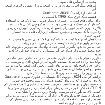
پشتیبانی از تماس های صوتی
لنزهای عینک آفتابی مقاوم در برابر اشعه ماوراء بنفش یا لنزهای اشعه
آبی.
استفاده از تراشه Qualcomm 3034 HD.
قفسه عینک فوق سبک TR90 با کیفیت بالا.
برای تماس های صوتی، از سیری، دستیار صوتی، تنها با یک ضربه استفاده
کنید.باز کردن عینک های صوتی جهت دار با میکروفون داخلی با حساسیت
بالا و فناوری کاهش نویز برای پاسخ دادن، شماره گیری، آویزان کردن، و
رد کردن با یک ضربه، و همچنین استفاده از ویژگی هایی مانند دستیار
صوتی سیری
بلندگوهای استریو با کیفیت بالا: بلندگوهای 15.4 میلی متری با وضوح بالا،
فرکانس پایین و قدرتمند، متوسط ​​کامل، وضوح بالا و جزئیات
غنی.می‌توانید بدون تأثیر بر استراحت خانواده‌تان به تلویزیون بلوتوث خانه
خود متصل شوید و از صدای فراگیر سینمایی (با لنزهای ضد بلوری) لذت
ببرید.
فناوری صوتی با جهت باز: فناوری منحصر به فرد جداسازی حفره ما، می
تواند صدا را با دقت به یک منطقه خاص، اعم از گوش دادن به موسیقی، یا
برقراری یا پاسخ دادن به تماس های تلفنی، پخش کند، فقط آنها می توانند
بشنوند و اطرافیانشان به سختی می شنوند.در عین حال می توانید صدای
دنیای بیرون را نیز به دست آورید تا امنیت شما بیشتر شود.
تراشه کوالکام 3034، بلوتوث 5.0: پشتیبانی از فناوری صوتی Qualcomm
aptX، به طوری که می توان کیفیت صدای بی سیم محصولات صوتی
برجسته جهان را بهبود بخشید، همچنین استفاده از فناوری اعوجاج بسیار کم
THD-N، عملکرد قوی در همان زمان، برای اطمینان از خروجی صوتی با
کیفیت بالا، به طوری که موسیقی واضح ترین نمایش را نشان می
دهد.دارای نسل جدید بلوتوث 5.0، سازگار با بلوتوث 4.2 و پایین تر، 2 برابر
سریعتر از بلوتوث 4.2 و 4 برابر قدرت بیشتر، مصرف انرژی بسیار کم،
تأخیر بسیار کم و پایداری بالا است.