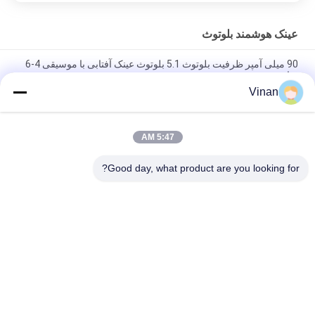
عینک هوشمند بلوتوث
90 میلی آمپر ظرفیت بلوتوث 5.1 بلوتوث عینک آفتابی با موسیقی 4-6
ساعت
Vinan
TR فریم انعطاف پذیر BT 5.3 موسیقی 4-5 ساعت دوچرخه سواری
ورزش بلوتوث عینک سواری
5:47 AM
شارژر مغناطیسی 100 میلی آمپر ساعتی عینک بلوتوث مشکی مات
BT5.0 برای IOS و اندروید
Good day, what product are you looking for?
دسته بندی های محبوب
همه
نمایشگر روی سر
عینک هوشمند AR
عینک ویدیویی هوشمند 
عینک هوشمند VR
سه بعدی