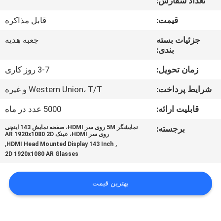
تعداد سفارش:
کنترل
قیمت:
قابل مذاکره
کیفیت
جزئیات بسته
جعبه هدیه
بندی:
اخبار
زمان تحویل:
3-7 روز کاری
موارد
شرایط پرداخت:
Western Union، T/T و غیره
قابلیت ارائه:
5000 عدد در ماه
درخواست
برجسته:
نمایشگر 5M روی سر HDMI، صفحه نمایش 143 اینچی
نقل قول
روی سر HDMI، عینک AR 1920x1080 2D
,
,
HDMI Head Mounted Display 143 Inch
2D 1920x1080 AR Glasses
SHOPPING
ONLINE
بهترین قیمت
نقشه