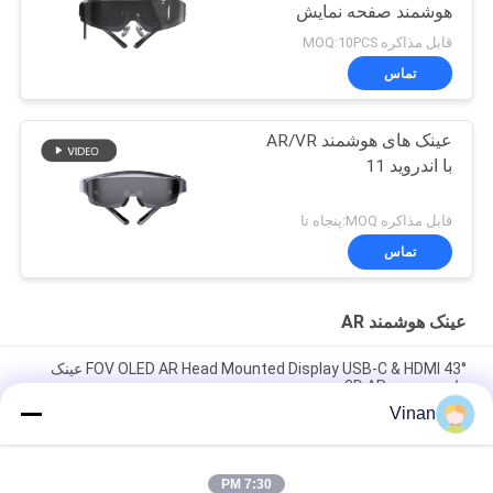
هوشمند صفحه نمایش
نصب شده در سر WIFI و
قابل مذاکره MOQ:10PCS
بلوتوث
تماس
عینک های هوشمند AR/VR
با اندروید 11
قابل مذاکره MOQ:پنجاه تا
تماس
عینک هوشمند AR
43° FOV OLED AR Head Mounted Display USB-C & HDMI عینک
های هوشمند 3D AR
Vinan
1080P OLED 43° FOV 1800 Nits AR عینک های هوشمند 0~-600°
Dioptor HMD عینک های سه بعدی با USB-C
7:30 PM