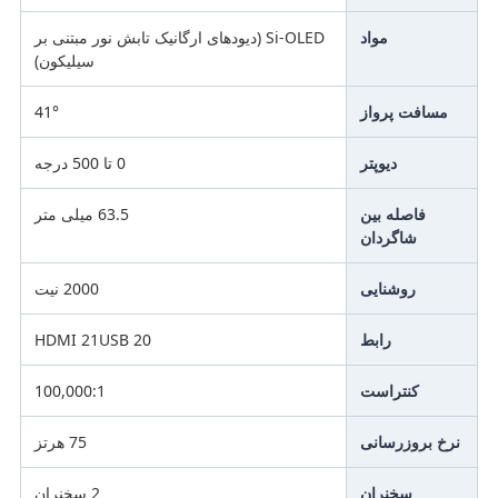
مواد
Si-OLED (دیودهای ارگانیک تابش نور مبتنی بر
سیلیکون)
مسافت پرواز
41°
دیوپتر
0 تا 500 درجه
فاصله بین
63.5 میلی متر
شاگردان
روشنایی
2000 نیت
رابط
HDMI 21USB 20
کنتراست
100,000:1
نرخ بروزرسانی
75 هرتز
سخنران
2 سخنران