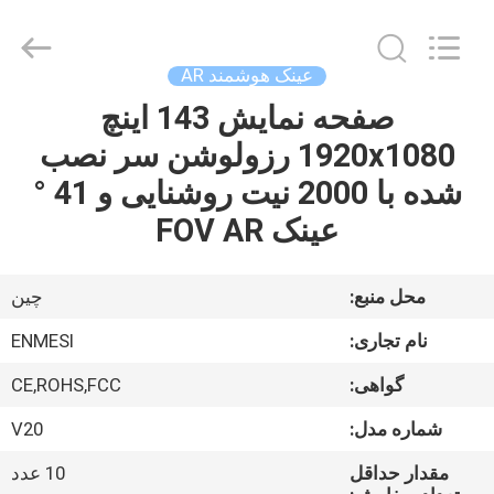
Shenzhen
Anpo
Intelligence
Technology
Co.,
عینک هوشمند AR
Ltd..
All
Rights
صفحه نمایش 143 اینچ
صفحه
Reserved.
1920x1080 رزولوشن سر نصب
اصلی
شده با 2000 نیت روشنایی و 41 °
محصولات
عینک FOV AR
درباره
محل منبع:
چین
ما
نام تجاری:
ENMESI
گواهی:
CE,ROHS,FCC
تور
شماره مدل:
V20
کارخانه
مقدار حداقل
10 عدد