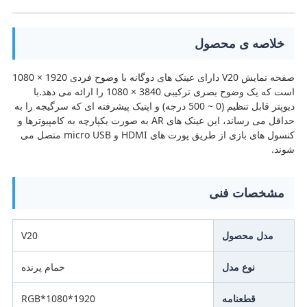
خلاصه ی محصول
صفحه نمایش V20 دارای عینک های دوگانه با وضوح فردی 1920 × 1080
است که یک وضوح بصری ترکیبی 3840 × 1080 را ارائه می دهد.با
دیوپتر قابل تنظیم (0 ~ 500 درجه) و اپتیک پیشرفته ای که سرگیجه را به
حداقل می رساند، این عینک های AR به صورت یکپارچه به کامپیوترها و
کنسول های بازی از طریق پورت های HDMI و micro USB متصل می
شوند.
مشخصات فنی
مدل محصول
V20
نوع مدل
حمام پرنده
قطعنامه
1920*1080*RGB