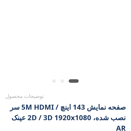
سایت
سیاست
حفظ
حریم
خصوصی
توضیحات محصول
صفحه نمایش 143 اینچ / 5M HDMI سر
نصب شده، 2D / 3D 1920x1080 عینک
AR