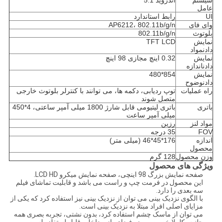
سیستم
اندروید 5.1
عامل
UI
رابط استاندارد
وای فای
AP6212، 802.11b/g/n
بلوتوث
802.11b/g/n
نمایش
TFT LCD
دادن
مواد
نمایش
0.32 اینچ مجازی 98 اینچ
دادن
اندازه
نمایش
854*480
دادن
وضوح
راه عملیات
توپ ردیابی، دکمه ها، می توانند با کنترلر بلوتوث خارجی
متصل شوند
باتری
باتری لیتیومی قابل شارژ 1800 میلی آمپر ساعتی، 4*450
میلی آمپر ساعت
مواد لنز
رزین
FOV
35 درجه
اندازه
176*45*46 (میلی متر)
محصول
وزن محصول
128 گرم
ویژگی های محصول
صفحه نمایش بزرگ 98 اینچی، صفحه نمایش میکرو LCD HD.
این محصول در فرمت چپ و راست می باشد و قابلیت تماشای فیلم
سه بعدی را دارد.
با الگوی نزدیک بینی می توان از نزدیک بینی نیز استفاده کرد که یکی از
مزایای اصلی افراد مبتلا به نزدیک بینی است.
می توان از ماسک چشم استفاده کرد، بدون نشتی، تجربه بصری همه