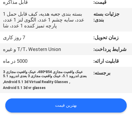
قیمت:
قابل مذاکره
کنترل
کیفیت
جزئیات بسته
بسته بندی جعبه هدیه، کیف قابل حمل 1
بندی:
عدد، سایه چشم 1 عدد، الگوی لنز 1 عدد،
پارچه تمیز کننده 1 عدد، شا
اخبار
زمان تحویل:
7 روز کاری
شرایط پرداخت:
T/T، Western Union و غیره
موارد
قابلیت ارائه:
5000 در ماه
درخواست
برجسته:
عینک واقعیت مجازی 854*480، عینک واقعیت مجازی 3
بعدی اندروید 5.1، عینک واقعیت مجازی 3 بعدی اندروید 5.1
نقل قول
,
,
Android 5.1 3d Virtual Reality Glasses
Android 5.1 3d vr glasses
SHOPPING
بهترین قیمت
ONLINE
نقشه