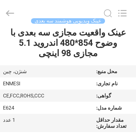
Shenzhen
Anpo
Intelligence
Technology
Co.,
عینک ویدیویی هوشمند سه بعدی
Ltd..
All
Rights
عینک واقعیت مجازی سه بعدی با
صفحه
Reserved.
وضوح 854*480 اندروید 5.1
اصلی
مجازی 98 اینچی
محصولات
محل منبع:
شنژن، چین
درباره
نام تجاری:
ENMESI
ما
گواهی:
CE,FCC,ROHS,CCC
شماره مدل:
E624
تور
کارخانه
مقدار حداقل
1 عدد
تعداد سفارش: