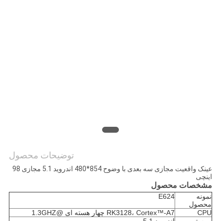
سایت
سیاست
حفظ
حریم
خصوصی
توضیحات محصول
عینک واقعیت مجازی سه بعدی با وضوح 854*480 اندروید 5.1 مجازی 98
اینچی
مشخصات محصول
نمونه
E624
محصول
CPU
RK3128، Cortex™-A7 چهار هسته ای @1.3GHZ