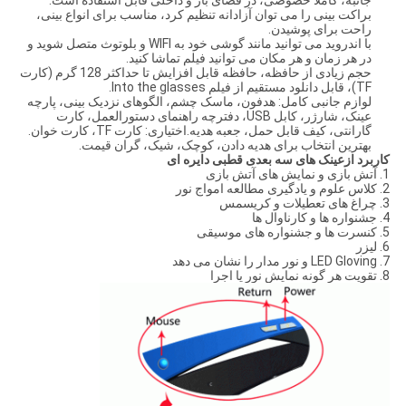
جانبه، کاملا خصوصی، در فضای باز و داخلی قابل استفاده است.
براکت بینی را می توان آزادانه تنظیم کرد، مناسب برای انواع بینی،
راحت برای پوشیدن.
با اندروید می توانید مانند گوشی خود به WIFI و بلوتوث متصل شوید و
در هر زمان و هر مکان می توانید فیلم تماشا کنید.
حجم زیادی از حافظه، حافظه قابل افزایش تا حداکثر 128 گرم (کارت
TF)، قابل دانلود مستقیم از فیلم Into the glasses.
لوازم جانبی کامل: هدفون، ماسک چشم، الگوهای نزدیک بینی، پارچه
عینک، شارژر، کابل USB، دفترچه راهنمای دستورالعمل، کارت
گارانتی، کیف قابل حمل، جعبه هدیه.اختیاری: کارت TF، کارت خوان.
بهترین انتخاب برای هدیه دادن، کوچک، شیک، گران قیمت.
کاربرد
از
عینک های سه بعدی قطبی دایره ای
1. آتش بازی و نمایش های آتش بازی
2. کلاس علوم و یادگیری مطالعه امواج نور
3. چراغ های تعطیلات و کریسمس
4. جشنواره ها و کارناوال ها
5. کنسرت ها و جشنواره های موسیقی
6. لیزر
7. LED Gloving و نور مدار را نشان می دهد
8. تقویت هر گونه نمایش نور یا اجرا