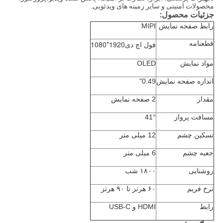
محصولات امنیتی و سایر زمینه های ویدئویی.
جزئیات محصول:
رابط صفحه نمایش
MIPI
قطعنامه
1920*1080
فول اچ دی
مواد نمایش
OLED
اندازه صفحه نمایش
0.49"
مقدار
2 صفحه نمایش
مسافت پرواز
41°
تسکین چشم
12 میلی متر
جعبه چشم
6 میلی متر
روشنایی
۱۸۰۰ شب
نرخ فریم
۶۰ هرتز تا ۹۰ هرتز
رابط
HDMI و USB-C