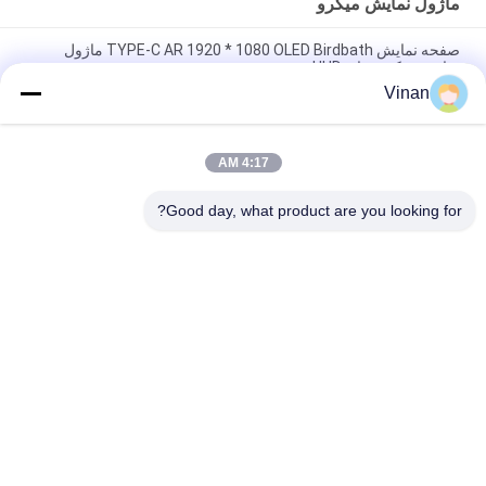
ماژول نمایش میکرو
صفحه نمایش TYPE-C AR 1920 * 1080 OLED Birdbath ماژول
نمایش میکرو برای HUD
Vinan
ماژول میکرو نمایشگر OLED منعطف با صفحه نمایش تک چشمی 0.7
اینچی سونی برای کلاه AR
4:17 AM
ماژول نمایش میکرو صفحه درایو , اندازه کوچک 0 . صفحه نمایش OLED
با وضوح 7 اینچ 1920 و 1080
Good day, what product are you looking for?
دسته بندی های محبوب
همه
نمایشگر روی سر
عینک هوشمند AR
عینک ویدیویی هوشمند 
عینک هوشمند VR
سه بعدی
عینک تصویری تئاتر 
ماژول نمایش میکرو
سیار