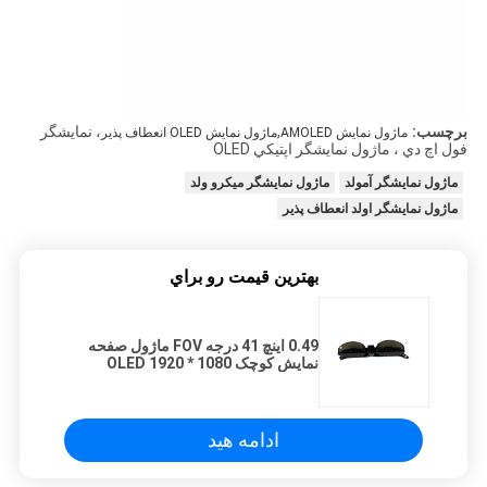
برچسب:
,
، نمايشگر
ماژول نمایش AMOLED
ماژول نمایش OLED انعطاف پذیر
فول اچ دي ، ماژول نمايشگر اپتيکي OLED
ماژول نمایشگر آمولد
ماژول نمایشگر میکرو ولد
ماژول نمایشگر اولد انعطاف پذیر
بهترين قيمت رو براي
0.49 اینچ 41 درجه FOV ماژول صفحه
نمایش کوچک OLED 1920 * 1080
رزولوشن
ادامه هید