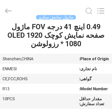
Shenzhen
Anpo
Intelligence
Technology
Co.,
ماژول نمایش میکرو
Ltd..
All
Rights
0.49 اینچ 41 درجه FOV ماژول
صفحه
Reserved.
صفحه نمایش کوچک OLED 1920
اصلی
* 1080 رزولوشن
محصولات
Shenzhen,CHINA
Place of Origin:
درباره
نام تجاری:
ENMESI
ما
گواهی:
CE,FCC,ROHS
R13
Model Number:
تور
کارخانه
مقدار حداقل
10PCS
تعداد سفارش: