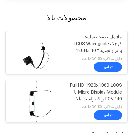
محصولات بالا
ماژول صفحه نمایش
کوچک LCOS Waveguide
با نرخ تجدید 120Hz 40 °
FOV و 1920x1080
قابل مذاکره MOQ:50 عدد
رزولوشن
تماس
Full HD 1920x1080 LCOS
Micro Display Module با
40° FOV و کنتراست بالا
200: 1 برای برنامه های AR
قابل مذاکره MOQ:50 عدد
/ VR
تماس