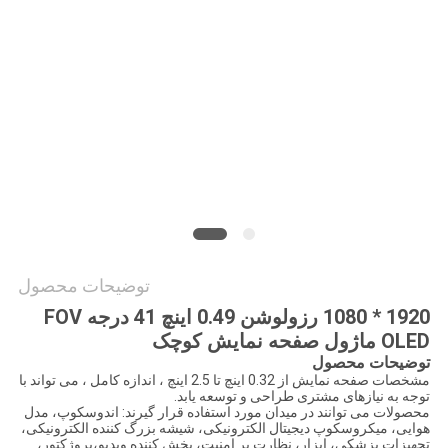
سایت
سیاست
حفظ
حریم
خصوصی
توضیحات محصول
1920 * 1080 رزولوشن 0.49 اینچ 41 درجه FOV
OLED ماژول صفحه نمایش کوچک
توضیحات محصول
مشخصات صفحه نمایش از 0.32 اینچ تا 2.5 اینچ ، اندازه کامل ، می تواند با
توجه به نیازهای مشتری طراحی و توسعه یابد.
محصولات می توانند در میدان مورد استفاده قرار گیرند: اندوسکوپ، مدل
هوایی، میکروسکوپ دیجیتال الکترونیکی، شیشه بزرگ کننده الکترونیکی،
تجهیزات پزشکی، ابزار، نظارت بر امنیت، پخش کننده ویدیو،پروژکتور،