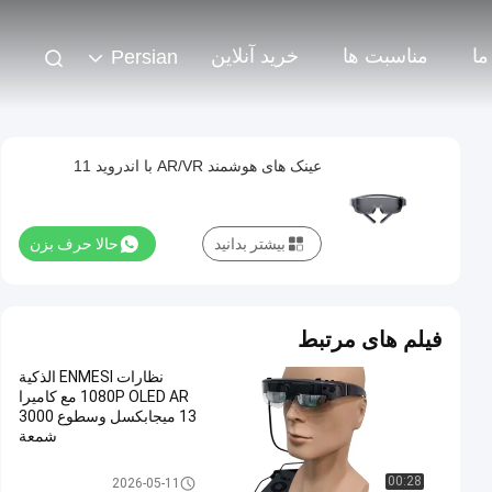
ما
مناسبت ها
خرید آنلاین
Persian
عینک های هوشمند AR/VR با اندروید 11
بیشتر بدانید
حالا حرف بزن
فیلم های مرتبط
نظارات ENMESI الذكية
1080P OLED AR مع كاميرا
13 ميجابكسل وسطوع 3000
شمعة
عینک هوشمند AR
00:28
2026-05-11