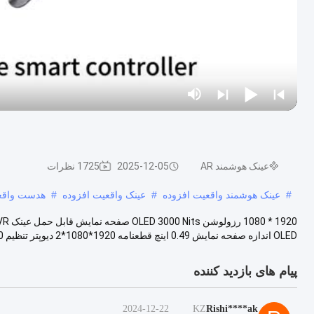
عینک هوشمند AR
2025-12-05
1725 نظرات
#
عینک هوشمند واقعیت افزوده
#
عینک واقعیت افزوده
#
هدست واقع
OLED اندازه صفحه نمایش 0.49 اينچ قطعنامه 1920*1080*2 دیوپتر تنظیم 0 تا ...
پیام های بازدید کننده
2024-12-22
KZ
Rishi****ak