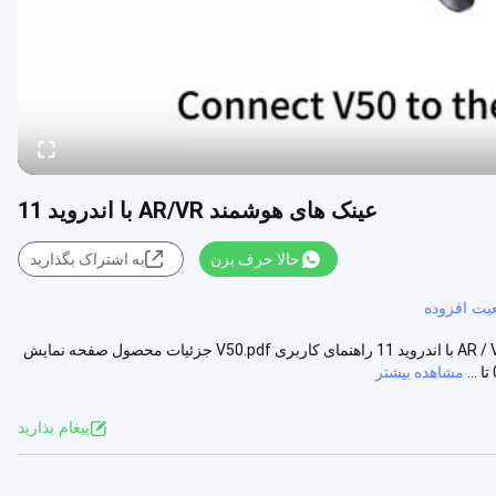
عینک های هوشمند AR/VR با اندروید 11
حالا حرف بزن
به اشتراک بگذارید
یت افزوده
1920 * 1080 رزولوشن OLED 3000 Nits صفحه نمایش قابل حمل عینک AR / VR با اندروید 11 راهنمای کاربری V50.pdf جزئیات محصول صفحه نمایش
مشاهده بیشتر
پيغام بذاريد