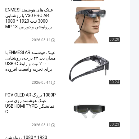
عینک های هوشمند ENMESI
V30 PRO AR با روشنایی
3000 نیت 1920 * 1080
رزولوشن و دوربین 13 MP
عینک هوشمند AR
00:28
2026-05-11
عینک هوشمند ENMESI AR با
میدان دید ۴۳ درجه، روشنایی
۲۰۰۰ نیت و رابط USB-C
برای تجربه واقعیت افزوده
پیشرفته
عینک هوشمند AR
00:24
2026-05-11
1080P بزرگ FOV OLED AR
عینک هوشمند روی سر،
نمایشگر USB HDMI TYPE-
C
عینک هوشمند AR
00:23
2026-05-11
1920 * 1080 رزولوشن