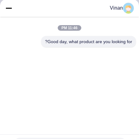
کنترل
Vinan
کیفیت
11:46 PM
اخبار
Good day, what product are you looking for?
موارد
درخواست
نقل قول
SHOPPING
ONLINE
عینک هوشمند ENMESI V60 AR با وضوح 70 درجه FOV
1920*1080 و رابط USB-C برای واقعیت افزوده
نقشه