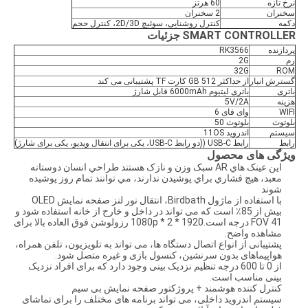
نرخ تازه
60 هرتز
سخنران
2 سخنران
دکمه
کنترل روشنایی، سوئیچ 2D/3D، کنترل حجم
SMART CONTROLLER
جزئیات
پردازنده
RK3566
رم
2G
32G
ROM
گسترش انبار
از حداکثر 512 GB کارت TF پشتیبانی می کند
باتری
باتری لیتیوم 6000mAh قابل شارژ
هزینه
5V/2A
WIFI
وای فای 6
بلوتوث
بلوتوث 50
سیستم
اندروید 11OS
رابط
رابط USB-C ((دو رابط USB-C، یکی برای انتقال ویدیو، یکی برای شارژ)
ویژگی های محصول
اين عينک هاي AR سبک وزن و نازک هستند طراحي انسان دوستانه
معبد، هيچ فشاري براي پوشيدن ندارند، مي توانند تمام روز پوشيده
شوند
با استفاده از ماژول Birdbath، انتقال نور لنز صفحه نمایش OLED
بیش از 85٪ است که می تواند در داخل و خارج از خانه استفاده شود و
FOV 41 درجه است.1920 * 1080p * 2 رزولوشن فوق العاده بالا برای
مشاهده واضح.
پشتیبانی از انواع اتصال دستگاه ها، می تواند به تلویزیون، تلفن همراه،
هواپیماهای بدون سرنشین، کنسول بازی و غیره متصل شود.
از 0 تا 600 درجه تنظیم نزدیک بینی وجود دارد که برای افراد نزدیک
بینی مناسب است.
کنترل کننده هوشمند + پروژکتور صفحه نمایش بی سیم
سیستم اندروید داخلی، می تواند برنامه های مختلف را برای تماشای