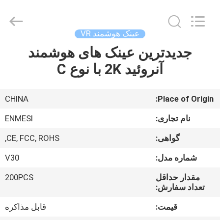
Shenzhen
Anpo
Intelligence
Technology
Co.,
عینک هوشمند VR
Ltd..
All
Rights
جدیدترین عینک های هوشمند
صفحه
Reserved.
آنروئید 2K با نوع C
اصلی
محصولات
CHINA
Place of Origin:
نام تجاری:
ENMESI
درباره
گواهی:
CE, FCC, ROHS,
ما
شماره مدل:
V30
تور
مقدار حداقل
200PCS
تعداد سفارش:
کارخانه
قیمت:
قابل مذاکره