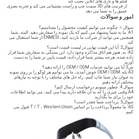
فیلم ها و بازی های آنلاین نصب کند
از فرمت های 3D سمت چپ و راست پشتیبانی می کند و تجربه بصری
عمیق را به شما می دهد.
امور و سوالات
سوال ۱: چگونه می توانیم کیفیت محصول را بشناسیم؟
A1: ما به شما پیشنهاد می کنیم که یک نمونه را سفارش دهید. البته، شما
همچنین می توانید از شرکت ما بازدید کنید، ENMESI از شما استقبال می
کند.
سوال2: آیا این قیمت نهایی در لیست قیمت است؟
A2: نه، هنوز هم اتاق مذاکره وجود دارد. این بستگی به سفارش شما قرار
داده شده، هرچه بیشتر شما قرار داده، قیمت پایین تر شما را به دست
آورید.
س3.آیا می توانید خدمات OEM / ODM را ارائه دهید؟
A3:بله. OEM / ODM خوش آمدید، ما می توانیم هر لوگو را بر روی نمونه
به عنوان نیاز شما چاپ کنیم، راه حل های مختلف را با توجه به نیازهای
مختلف ارائه دهیم.
سوال 4: چطور ميتونم درخواست ارسال کنم؟
A4:وقتی چیزی را که به آن علاقه دارید پیدا می کنید، می توانید اطلاعات
خود را برای ما بگذارید.
سوال5: پرداخت شما چقدر است؟
A5: ما معمولاً پرداخت را بر اساس T / T ، Western Union قبول می
کنیم.