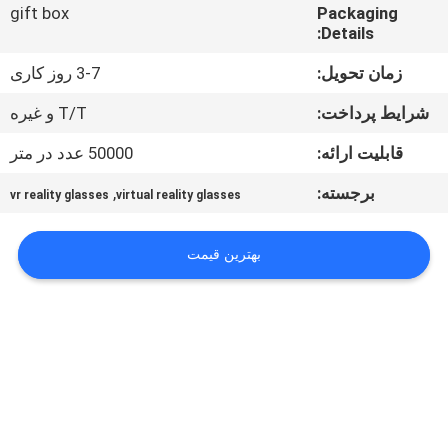
کنترل
gift box
Packaging
Details:
کیفیت
زمان تحویل:
3-7 روز کاری
اخبار
شرایط پرداخت:
T/T و غیره
قابلیت ارائه:
50000 عدد در متر
موارد
برجسته:
,
vr reality glasses
virtual reality glasses
درخواست
بهترین قیمت
نقل قول
SHOPPING
ONLINE
نقشه