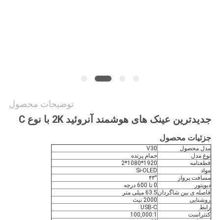
سایت
سیاست
حفظ
حریم
خصوصی
توضیحات محصول
جدیدترین عینک های هوشمند آنروئید 2K با نوع C
جزئیات محصول
مدل محصول
V30
نوع مدل
حمام پرنده
قطعنامه
1920*1080*2
مواد
Si-OLED
مسافت پرواز
۴۳°
دیوپتور
0 تا 600 درجه
فاصله ی بین شاگردان
63.5 میلی متر
روشنایی
2000 نیت
رابط
USB-C
کنتراست
100,000:1