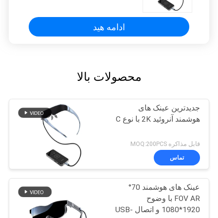
ادامه هید
محصولات بالا
جدیدترین عینک های
هوشمند آنروئید 2K با نوع C
قابل مذاکره MOQ:200PCS
تماس
عینک های هوشمند 70°
FOV AR با وضوح
1920*1080 و اتصال USB-