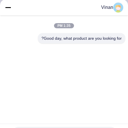
کنترل
Vinan
کیفیت
1:35 PM
اخبار
Good day, what product are you looking for?
موارد
درخواست
نقل قول
SHOPPING
ONLINE
مینی ۲ اینچ صفحه نمایش 120 درجه FOV FPV عینک با گیرنده
48CH و باتری 1000mAh
نقشه