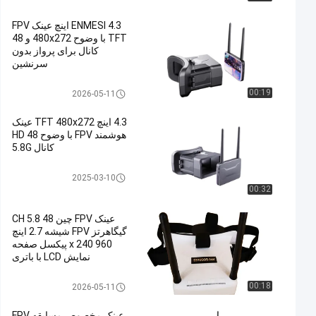
ENMESI 4.3 اینچ عینک FPV
TFT با وضوح 480x272 و 48
کانال برای پرواز بدون
سرنشین
عینک هواپیمای بدون سرنشین FP
00:19
2026-05-11
V
4.3 اینچ TFT 480x272 عینک
هوشمند FPV با وضوح HD 48
کانال 5.8G
عینک هواپیمای بدون سرنشین FP
2025-03-10
V
00:32
عینک FPV چین 48 CH 5.8
گیگاهرتز FPV شیشه 2.7 اینچ
960 x 240 پیکسل صفحه
نمایش LCD با باتری
عینک هواپیمای بدون سرنشین FP
00:18
2026-05-11
V
عینک مخصوص مسابقه FPV