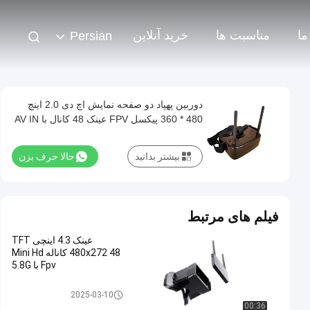
ما
مناسبت ها
خرید آنلاین
Persian
دوربین پهپاد دو صفحه نمایش اچ دی 2.0 اینچ
480 * 360 پیکسل FPV عینک 48 کانال با AV IN
بیشتر بدانید
حالا حرف بزن
فیلم های مرتبط
عینک 4.3 اینچی TFT
480x272 48 کاناله Mini Hd
Fpv با 5.8G
عینک هواپیمای بدون سرنشین FP
2025-03-10
V
00:36