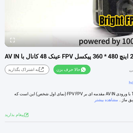
حالا حرف بزن
به اشتراک بگذارید
عینک FPV دوگانه 480 * 360 پیکسل عینک هواپیمای بدون سرنشین TFT FPV با ورودی AV IN مقدمه ای بر FPV FPV (نمای اول شخص) این است که
 ماژ...
مشاهده بیشتر
پيغام بذاريد