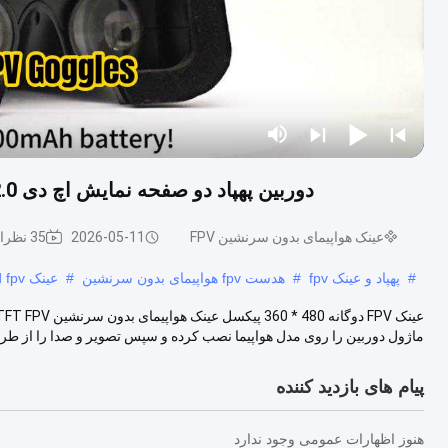
دوربین پهپاد دو صفحه نمایش اچ دی 2.0 اینچ 480 * 360 پیکسل FPV عینک 48 کانال با AV IN
عینک هواپیمای بدون سرنشین FPV
2026-05-11
35 نظرات
#
پهپاد و عینک fpv
#
هدست fpv هواپیمای بدون سرنشین
#
عینک hd fpv
ماژول دوربین را روی مدل هواپیما نصب کرده و سپس تصویر و صدا را از طریق
پیام های بازدید کننده
هنوز اظهارات عمومی وجود ندارد