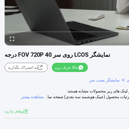
نمایشگر LCOS روی سر FOV 720P 40 درجه
حالا حرف بزن
به اشتراک بگذارید
ی
#
نمایشگر نصب سر
720P FOV بزرگ FOV نمایشگر روی سر لینک های زیر محصولات مشابه هستند:
مشاهده بیشتر
پيغام بذاريد