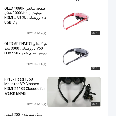
صفحه نمایش OLED 1080P
مونوکولر 3000Nits عینک
های روشنایی بالا AR با HDMI
و USB-C
نمایشگر روی سر
00:40
2025-03-17
عینک های OLED AR ENMESI
V50 با روشنایی 3000 نیت
دیوپتر تنظیم شده و 50 ° FOV
نمایشگر روی سر
2026-05-11
00:23
1058 PPI 3k Head
Mounted VR Glasses
HDMI 2.1" 3D Glasses for
Watch Movie
نمایشگر روی سر
00:52
2025-03-10
عینک سه بعدی 200 اینچی