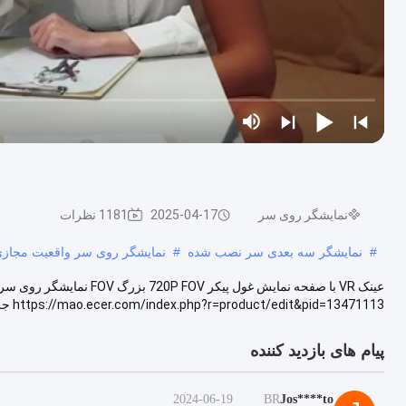
نمایشگر روی سر
2025-04-17
1181 نظرات
#
نمایشگر سه بعدی سر نصب شده
#
نمایشگر روی سر واقعیت مجاز
عینک VR با صفحه نمایش غول پیکر 
https://mao.ecer.com/index.php?r=product/edit&pid=13471113 جزئیات محصول (عینک هوشمند سه بعدی) صفحه نما...
پیام های بازدید کننده
2024-06-19
BR
Jos****to