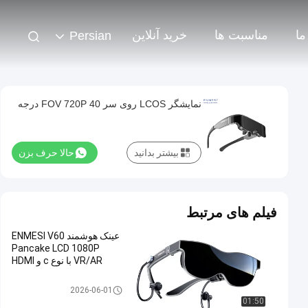
ما
مناسبت ها
خرید آنلاین
Persian
نمایشگر LCOS روی سر FOV 720P 40 درجه
بیشتر بدانید
حالا حرف بزن
فیلم های مرتبط
عینک هوشمند ENMESI V60
Pancake LCD 1080P
VR/AR با نوع c و HDMI
عینک هوشمند VR
2026-06-01
01:50