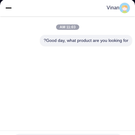
کنترل
Vinan
کیفیت
11:03 AM
اخبار
Good day, what product are you looking for?
موارد
درخواست
نقل قول
SHOPPING
ONLINE
عینک سه بعدی 200 اینچی HMD نمایشگر نصب شده روی سر
دوچشمی 1.65 وات
نقشه