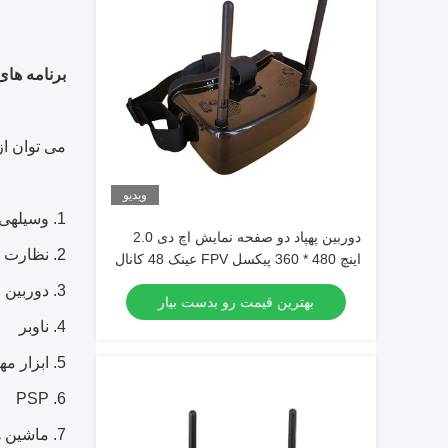
برنامه های
می توان از
ویدیو
1.
وسیلهی 
دوربین پهپاد دو صفحه نمایش اچ دی 2.0
2. نظارت کنید
اینچ 480 * 360 پیکسل FPV عینک 48 کانال
با AV IN
3. دوربین ماهیگیری
بهترین قیمت رو بدست بیار
4. ناوبر
5. ابزار مهندسی
6. PSP
7. ماشین های رادیو کنترل