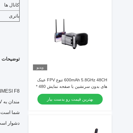
کانال ها
باتری
توضیحات 
ویدیو
600mAh 5.8GHz 48CH تنوع FPV عینک
های بدون سرنشین با صفحه نمایش 480 *
272 TFT
بهترین قیمت رو بدست بیار
شما است، ت
دشوار است