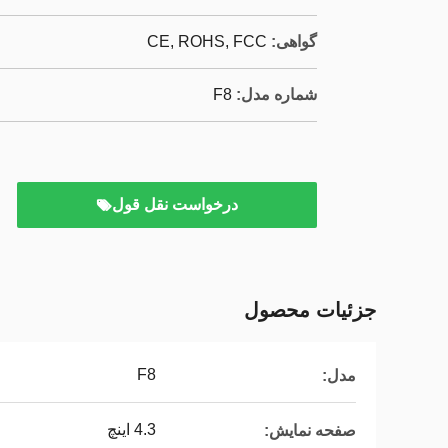
گواهی:
CE, ROHS, FCC
شماره مدل:
F8
درخواست نقل قول
جزئیات محصول
F8
مدل:
4.3 اینچ
صفحه نمایش: