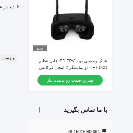
8. دید در شب
ویدیو
برچسب ه
عینک ویدیویی پهباد IPD FPV قابل تنظیم
TFT LCD دو نمایشگر 2 اینچی فرکانس
5.8G
بهترین قیمت رو بدست بیار
با ما تماس بگیرید
86-15016998664