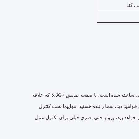
ENMESI F8 یک عینک ویدیویی است که به طور خاص برای عکاسان FPV و هوایی ساخته شده است، با صفحه نمایش +5.8G که علاقه
 جدید خواهید دید، شما راننده هستید، هواپیما تحت کنترل
 خواهد بود، پرواز حتی بصری قبلی برای تکمیل عمل