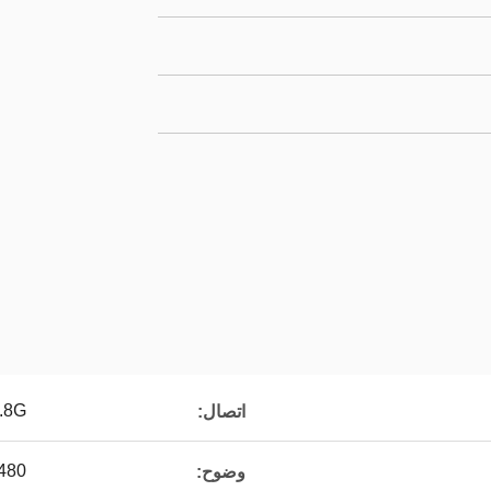
.8G
اتصال:
480*272
وضوح: