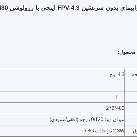
رنشین FPV 4.3 اینچی با رزولوشن 480 * 272 عینک FPV 5.8G
محصول:
حه
4.3 اینچ
TFT
480*272
میدان دید: 0/120 درجه (افقی/عمودی)
ق
2.3W در حالت 5.8G