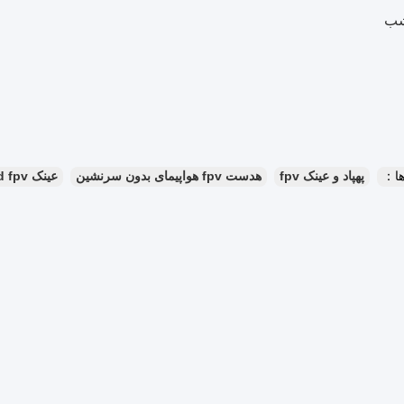
ا：
پهپاد و عینک fpv
هدست fpv هواپیمای بدون سرنشین
عینک hd fpv