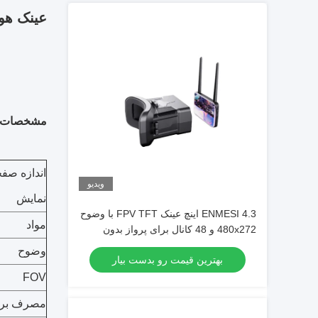
عینک هواپیمای بدون س
مشخصات 
اندازه صف
ویدیو
نمایش
ENMESI 4.3 اینچ عینک FPV TFT با وضوح
مواد
480x272 و 48 کانال برای پرواز بدون
سرنشین
وضوح
بهترین قیمت رو بدست بیار
FOV
مصرف بر