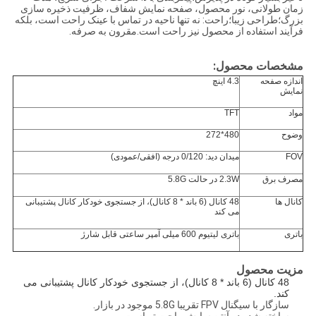
زمان طولانی، نور محصول، صفحه نمایش شفاف، ظرفیت ذخیره سازی
بزرگ؛طراحی زیبا؛راحت: نه تنها ناحیه در تماس با عینک راحت است، بلکه
فرآیند استفاده از محصول نیز راحت است.مقرون به صرفه.
مشخصات محصول:
اندازه صفحه
4.3 اینچ
نمایش
مواد
TFT
وضوح
480*272
FOV
میدان دید: 0/120 درجه (افقی/عمودی)
مصرف برق
2.3W در حالت 5.8G
کانال ها
48 کانال (6 باند * 8 کانال)، از جستجوی خودکار کانال پشتیبانی
می کند
باتری
باتری لیتیوم 600 میلی آمپر ساعتی قابل شارژ
مزیت محصول
48 کانال (6 باند * 8 کانال)، از جستجوی خودکار کانال پشتیبانی می
کند.
سازگار با سیگنال FPV تقریبا 5.8G موجود در بازار.