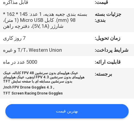
قیمت:
قابل مذاکره
کنترل
کیفیت
جزئیات بسته
بسته بندی جعبه هدیه، 1 عدد: 145 * 162 *
بندی:
98 (mm). کابل Micro USB (1 متر)،
شارژر (5V, 1A)، دفترچه راهن
اخبار
زمان تحویل:
7 روز کاری
شرایط پرداخت:
T/T، Western Union و غیره
موارد
قابلیت ارائه:
5000 عدد در ماه
درخواست
برجسته:
عینک هواپیمای بدون سرنشین FPV 48 کاناله، عینک
هواپیمای بدون سرنشین FPV 4.3 اینچی، عینک هواپیمای
نقل قول
بدون سرنشین مسابقه ای با صفحه نمایش TFT
,
,
4.3 Inch FPV Drone Goggles
TFT Screen Racing Drone Goggles
SHOPPING
ONLINE
بهترین قیمت
نقشه