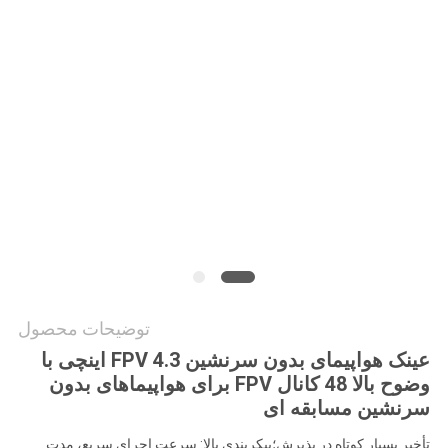
سایت
سیاست
حفظ
حریم
خصوصی
توضیحات محصول
عینک هواپیمای بدون سرنشین FPV 4.3 اینچی با
وضوح بالا 48 کانال FPV برای هواپیماهای بدون
سرنشین مسابقه ای
تأخیر بسیار کوتاه در پذیرش؛پیکربندی بالا: سرعت اجرای سریع، مدت