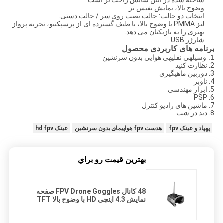
ساخته شده در آنتن سایش راحت تر است.
وضوح بالا، نمایش نفیس تر.
انتخاب دو حالت: حالت نصب روی سر / حالت دستی.
لنز PMMA با وضوح بالا، با طیف گسترده ای از پرسپکتیو، تجربه پرواز
بهتری را به بازیکنان می دهد.
شارژر USB.
برنامه های کاربردی محصول
1.
وسیلهی نقلیهی هوایی بدون سرنشین
2. نظارت کنید
3. دوربین ماهیگیری
4. ناوبر
5. ابزار مهندسی
6. PSP
7. ماشین های رادیو کنترل
8. دید در شب
پهپاد و عینک fpv
هدست fpv هواپیمای بدون سرنشین
عینک hd fpv
بهترين قيمت رو براي
48 کانال FPV Drone Goggles صفحه
نمایش 4.3 اینچی HD با وضوح بالا TFT