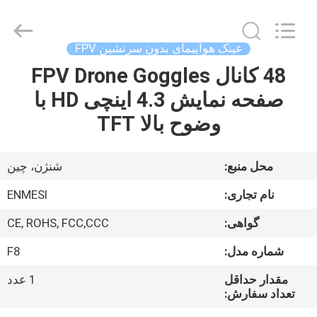
Shenzhen
Anpo
Intelligence
Technology
Co.,
عینک هواپیمای بدون سرنشین FPV
Ltd..
All
Rights
48 کانال FPV Drone Goggles
صفحه
Reserved.
صفحه نمایش 4.3 اینچی HD با
اصلی
وضوح بالا TFT
محصولات
محل منبع:
شنژن، چین
درباره
نام تجاری:
ENMESI
ما
گواهی:
CE, ROHS, FCC,CCC
شماره مدل:
F8
تور
کارخانه
مقدار حداقل
1 عدد
تعداد سفارش: