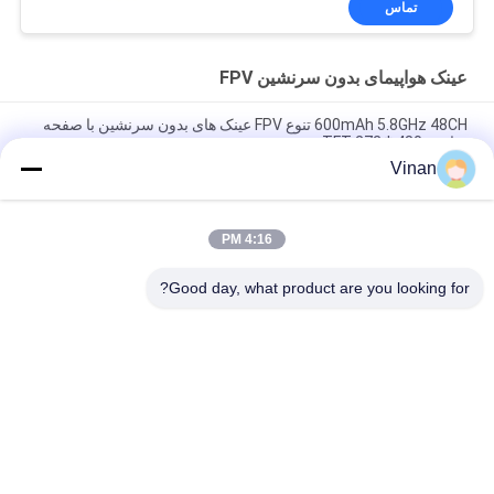
تماس
عینک هواپیمای بدون سرنشین FPV
600mAh 5.8GHz 48CH تنوع FPV عینک های بدون سرنشین با صفحه
نمایش 480 * 272 TFT
Vinan
2.7 اینچ Mini TFT LCD 5.8 گیگاهرتز بهترین عینک مسابقه ای مبتدی
FPV 48 کانال
4:16 PM
TFT LCD بزرگ FOV تک چشمی 2.7 اینچی 5.8 گیگاهرتز FPV مانیتور
FPV برای تراورس ماشین
Good day, what product are you looking for?
دسته بندی های محبوب
همه
نمایشگر روی سر
عینک هوشمند AR
عینک ویدیویی هوشمند 
عینک هوشمند VR
سه بعدی