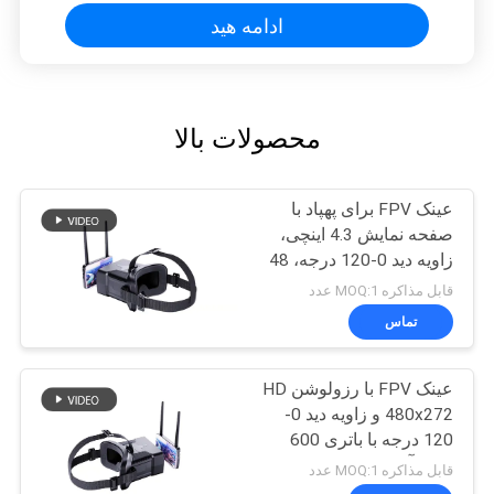
ادامه هید
محصولات بالا
عینک FPV برای پهپاد با
صفحه نمایش 4.3 اینچی،
زاویه دید 0-120 درجه، 48
کانال، صفحه نمایش TFT
قابل مذاکره MOQ:1 عدد
تماس
عینک FPV با رزولوشن HD
480x272 و زاویه دید 0-
120 درجه با باتری 600
میلی آمپر ساعت برای
قابل مذاکره MOQ:1 عدد
هدست پهپاد