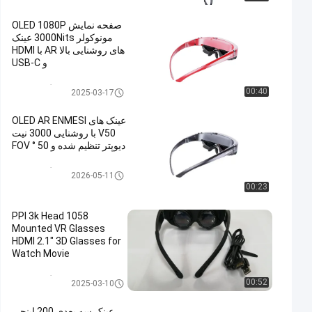
صفحه نمایش OLED 1080P
مونوکولر 3000Nits عینک
های روشنایی بالا AR با HDMI
و USB-C
نمایشگر روی سر
00:40
2025-03-17
عینک های OLED AR ENMESI
V50 با روشنایی 3000 نیت
دیوپتر تنظیم شده و 50 ° FOV
نمایشگر روی سر
2026-05-11
00:23
1058 PPI 3k Head
Mounted VR Glasses
HDMI 2.1" 3D Glasses for
Watch Movie
نمایشگر روی سر
00:52
2025-03-10
عینک سه بعدی 200 اینچی