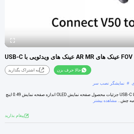
حالا حرف بزن
به اشتراک بگذارید
ی
#
نمایشگر نصب سر
210 اینچ 1080P OLED 50 درجه FOV عینک های AR MR عینک های ویدئویی با USB-C جزئیات محصول صفحه نمایش OLED اندازه صفحه نمایش 0.49 اينچ
مشاهده بیشتر
پيغام بذاريد