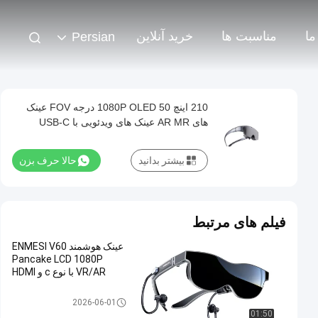
ما
مناسبت ها
خرید آنلاین
Persian
210 اینچ 1080P OLED 50 درجه FOV عینک
های AR MR عینک های ویدئویی با USB-C
بیشتر بدانید
حالا حرف بزن
فیلم های مرتبط
عینک هوشمند ENMESI V60
Pancake LCD 1080P
VR/AR با نوع c و HDMI
عینک هوشمند VR
2026-06-01
01:50